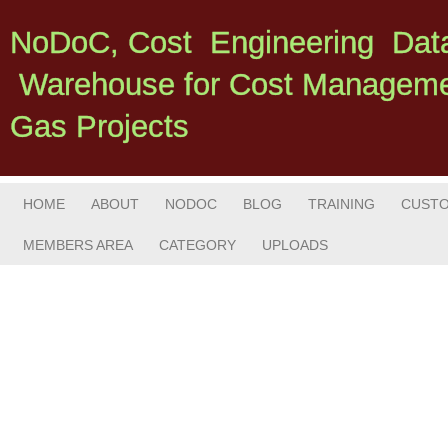
NoDoC, Cost Engineering Dat
Warehouse for Cost Managemen
Gas Projects
HOME
ABOUT
NODOC
BLOG
TRAINING
CUST
MEMBERS AREA
CATEGORY
UPLOADS