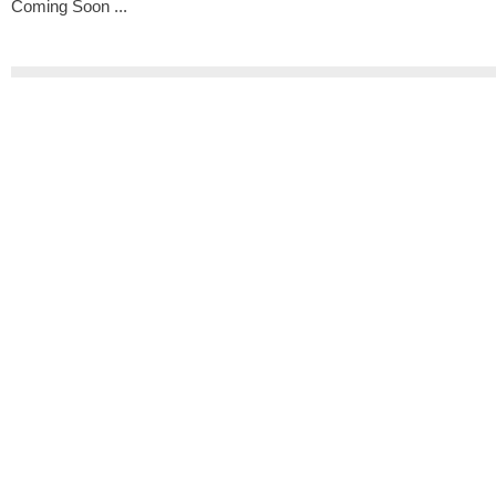
Coming Soon ...