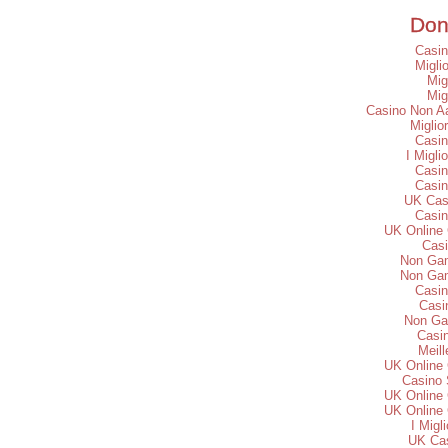
Don
Casi
Migli
Mig
Mig
Casino Non A
Miglio
Casi
I Migli
Casi
Casi
UK Cas
Casi
UK Online
Casi
Non Gam
Non Gam
Casi
Casi
Non Ga
Casi
Meill
UK Online
Casino 
UK Online
UK Online
I Migl
UK Ca