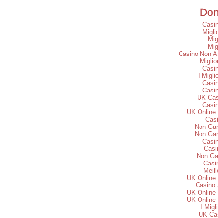
Don
Casi
Migli
Mig
Mig
Casino Non A
Miglio
Casi
I Migli
Casi
Casi
UK Cas
Casi
UK Online
Casi
Non Gam
Non Gam
Casi
Casi
Non Ga
Casi
Meill
UK Online
Casino 
UK Online
UK Online
I Migl
UK Ca